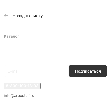
Назад к списку
Каталог
Акции
Бренды
Услуги
Блог
Условия оплаты
Условия доставки
Контакты
Магазины
Гарантия на товар
Документы
Оферта
Подписаться
на новости и акции
Подписаться
8-800-100-18-93
info@arbostuff.ru
г. Липецк, ул. Стаханова 8а.