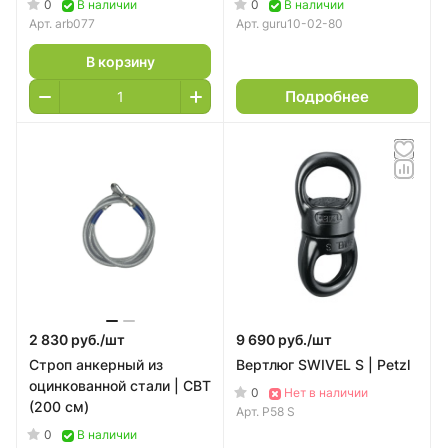
0
0
В наличии
В наличии
Арт.
arb077
Арт.
guru10-02-80
В корзину
Подробнее
2 830 руб./
шт
9 690 руб./
шт
Строп анкерный из
Вертлюг SWIVEL S | Petzl
оцинкованной стали | СВТ
0
Нет в наличии
(200 см)
Арт.
P58 S
0
В наличии