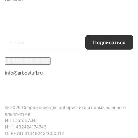
Условия доставки
Контакты
Магазины
Гарантия на товар
Документы
Оферта
Подписаться
на новости и акции
Подписаться
8-800-100-18-93
info@arbostuff.ru
г. Липецк, ул. Стаханова 8а.
© 2026 Снаряжение для арбористики и промышленного
альпинизма
ИП Глотов А.Н.
ИНН 482424174743
ОГРНИП 313482424600012