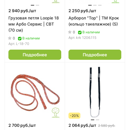
2 940 руб./
шт
2 250 руб./
шт
Грузовая петля Loopie 18
Арборол "Тор" | ТМ Крок
мм Арбо Сервис | СВТ
(кольцо такелажное) (S)
(70 см)
0
В наличии
Арт.
krk 1206.115
0
В наличии
Арт.
L-18-70
Подробнее
Подробнее
-20%
2 700 руб./
шт
2 064 руб./
шт
2 580 руб.