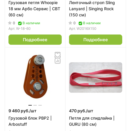
Грузовая петля Whoopie
Ленточный строп Sling
18 мм Арбо Сервис | СВТ
Lanyard | Singing Rock
(60 см)
(150 см)
0
0
В наличии
В наличии
Арт.
W-18-60
Арт.
W2016X150
Подробнее
Подробнее
9 460 руб./
шт
470 руб./
шт
Грузовой блок РВР2 |
Петля для спидлайна |
Arbostuff
GURU (80 см)