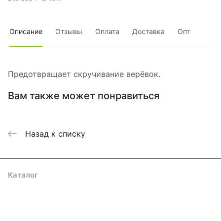
Описание
Отзывы
Оплата
Доставка
Опт
Предотвращает скручивание верёвок.
Вам также может понравиться
Назад к списку
Каталог
Акции
Бренды
Услуги
Блог
Условия оплаты
Условия доставки
Контакты
Магазины
Гарантия на товар
Документы
Оферта
Подписаться
на новости и акции