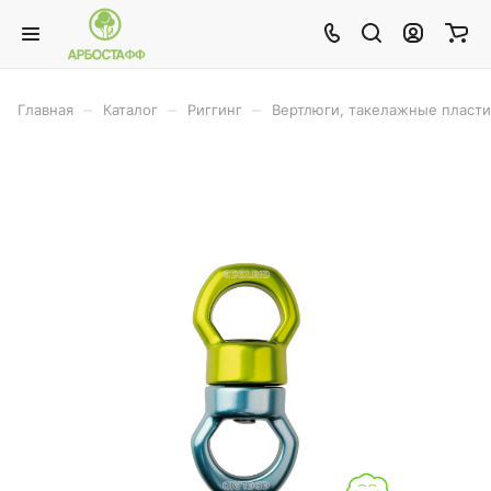
–
–
–
Главная
Каталог
Риггинг
Вертлюги, такелажные пласт