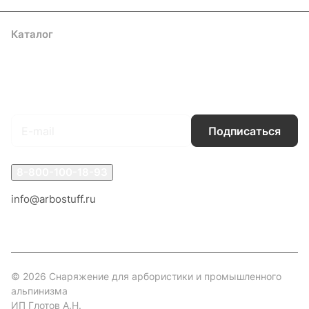
Каталог
Акции
Бренды
Услуги
Блог
Условия оплаты
Условия доставки
Контакты
Магазины
Гарантия на товар
Документы
Оферта
Подписаться
на новости и акции
Подписаться
8-800-100-18-93
info@arbostuff.ru
г. Липецк, ул. Стаханова 8а.
© 2026 Снаряжение для арбористики и промышленного
альпинизма
ИП Глотов А.Н.