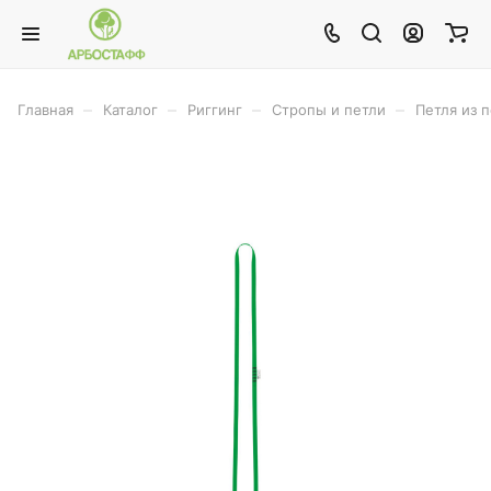
–
–
–
–
Главная
Каталог
Риггинг
Стропы и петли
Петля из 