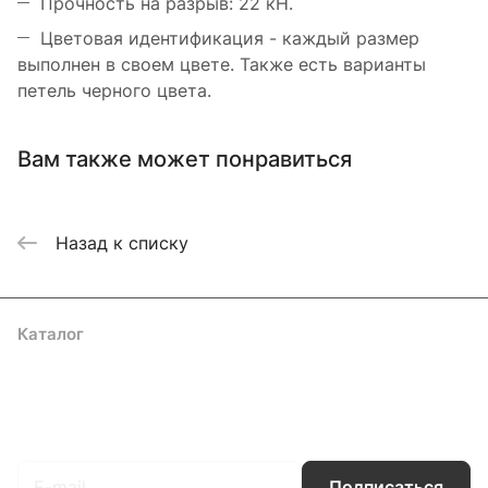
Прочность на разрыв: 22 кН.
Цветовая идентификация - каждый размер
выполнен в своем цвете. Также есть варианты
петель черного цвета.
Вам также может понравиться
Назад к списку
Каталог
Акции
Бренды
Услуги
Блог
Условия оплаты
Условия доставки
Контакты
Магазины
Гарантия на товар
Документы
Оферта
Подписаться
на новости и акции
Подписаться