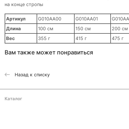
на конце стропы
Артикул
G010AA00
G010AA01
G010A
Длина
100 см
150 см
200 см
Вес
355 г
415 г
475 г
Вам также может понравиться
Назад к списку
Каталог
Акции
Бренды
Услуги
Блог
Условия оплаты
Условия доставки
Контакты
Магазины
Гарантия на товар
Документы
Оферта
Подписаться
на новости и акции