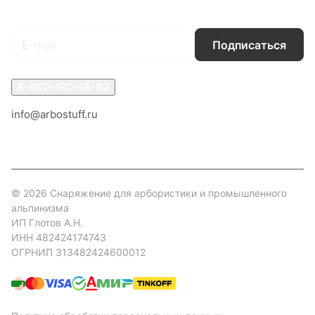
Подписаться
на новости и акции
Подписаться
8-800-100-18-93
info@arbostuff.ru
г. Липецк, ул. Стаханова 8а.
© 2026 Снаряжение для арбористики и промышленного
альпинизма
ИП Глотов А.Н.
ИНН 482424174743
ОГРНИП 313482424600012