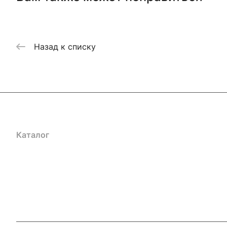
Назад к списку
Каталог
Акции
Бренды
Услуги
Блог
Условия оплаты
Ус
Гарантия на товар
Документы
Оферта