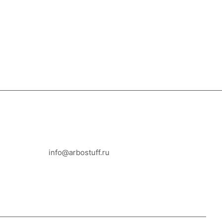
8-800-100-18-93
info@arbostuff.ru
г. Липецк, ул. Стаханова 8а.