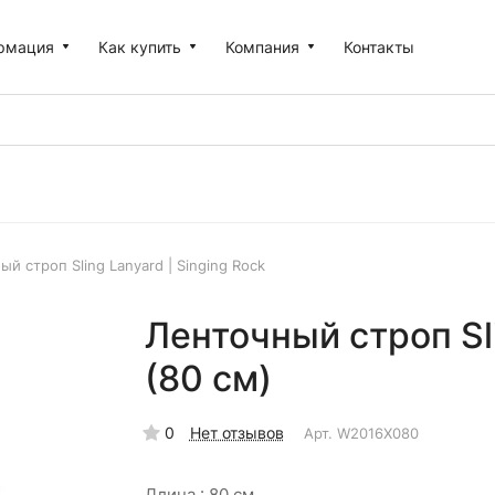
рмация
Как купить
Компания
Контакты
ый строп Sling Lanyard | Singing Rock
Ленточный строп Sli
(80 см)
0
Нет отзывов
Арт.
W2016X080
Длина :
80 см