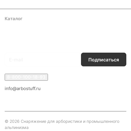
Каталог
Акции
Бренды
Услуги
Блог
Условия оплаты
Условия доставки
Контакты
Магазины
Гарантия на товар
Документы
Оферта
Подписаться
на новости и акции
Подписаться
8-800-100-18-93
info@arbostuff.ru
г. Липецк, ул. Стаханова 8а.
© 2026 Снаряжение для арбористики и промышленного
альпинизма