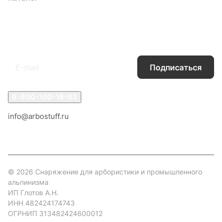
Условия доставки
Контакты
Магазины
Гарантия на товар
Документы
Оферта
Подписаться
на новости и акции
Подписаться
8-800-100-18-93
info@arbostuff.ru
г. Липецк, ул. Стаханова 8а.
© 2026 Снаряжение для арбористики и промышленного
альпинизма
ИП Глотов А.Н.
ИНН 482424174743
ОГРНИП 313482424600012