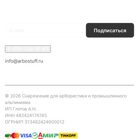
Подписаться
на новости и акции
Подписаться
8-800-100-18-93
info@arbostuff.ru
г. Липецк, ул. Стаханова 8а.
© 2026 Снаряжение для арбористики и промышленного
альпинизма
ИП Глотов А.Н.
ИНН 482424174743
ОГРНИП 313482424600012