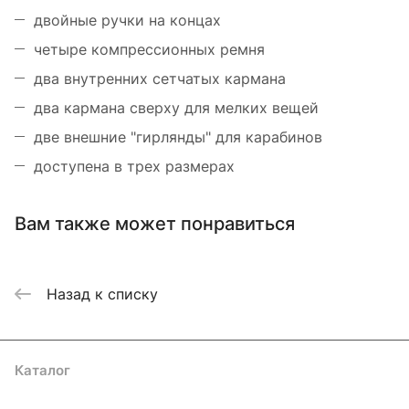
двойные ручки на концах
четыре компрессионных ремня
два внутренних сетчатых кармана
два кармана сверху для мелких вещей
две внешние "гирлянды" для карабинов
доступена в трех размерах
Вам также может понравиться
Назад к списку
Каталог
Акции
Бренды
Услуги
Блог
Условия оплаты
Условия доставки
Контакты
Магазины
Гарантия на товар
Документы
Оферта