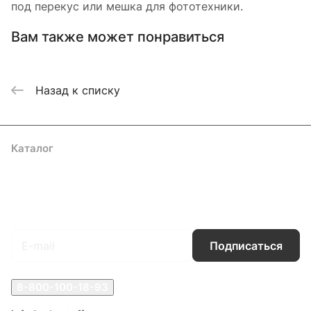
под перекус или мешка для фототехники.
Вам также может понравиться
Назад к списку
Каталог
Акции
Бренды
Услуги
Блог
Условия оплаты
Условия доставки
Контакты
Магазины
Гарантия на товар
Документы
Оферта
Подписаться
на новости и акции
Подписаться
8-800-100-18-93