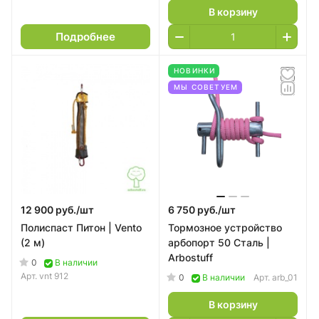
В корзину
Подробнее
НОВИНКИ
МЫ СОВЕТУЕМ
12 900 руб./
шт
6 750 руб./
шт
Полиспаст Питон | Vento
Тормозное устройство
(2 м)
арбопорт 50 Сталь |
Arbostuff
0
В наличии
Арт.
vnt 912
0
В наличии
Арт.
arb_01
В корзину