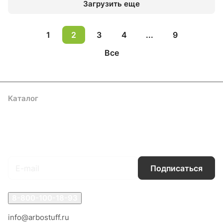
Загрузить еще
1
2
3
4
...
9
Все
Каталог
Акции
Бренды
Услуги
Блог
Условия оплаты
Условия доставки
Контакты
Магазины
Гарантия на товар
Документы
Оферта
Подписаться
на новости и акции
Подписаться
8-800-100-18-93
info@arbostuff.ru