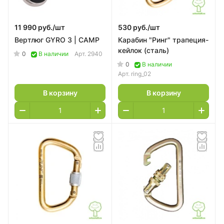
11 990 руб./
шт
530 руб./
шт
Вертлюг GYRO 3 | CAMP
Карабин "Ринг" трапеция-
кейлок (сталь)
0
В наличии
Арт.
2940
0
В наличии
Арт.
ring_02
В корзину
В корзину