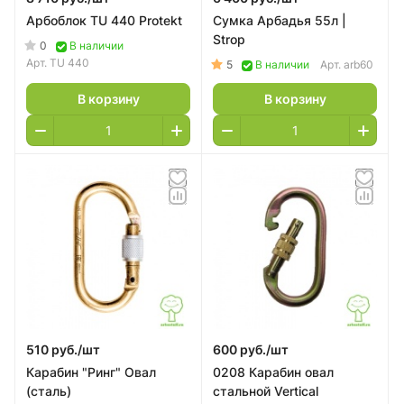
Арбоблок TU 440 Protekt
Сумка Арбадья 55л |
Strop
0
В наличии
Арт.
TU 440
5
В наличии
Арт.
arb60
В корзину
В корзину
510 руб./
шт
600 руб./
шт
Карабин "Ринг" Овал
0208 Карабин овал
(сталь)
стальной Vertical