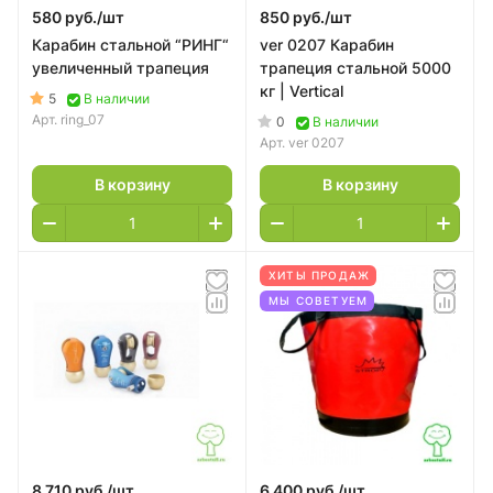
580 руб./
шт
850 руб./
шт
Карабин стальной “РИНГ“
ver 0207 Карабин
увеличенный трапеция
трапеция стальной 5000
кг | Vertical
5
В наличии
Арт.
ring_07
0
В наличии
Арт.
ver 0207
В корзину
В корзину
ХИТЫ ПРОДАЖ
МЫ СОВЕТУЕМ
8 710 руб./
шт
6 400 руб./
шт