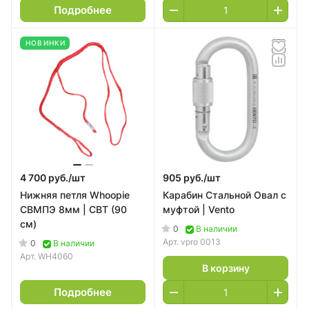
Подробнее
НОВИНКИ
4 700 руб./
шт
905 руб./
шт
Нижняя петля Whoopie
Карабин Стальной Овал с
СВМПЭ 8мм | СВТ (90
муфтой | Vento
см)
0
В наличии
Арт.
vpro 0013
0
В наличии
Арт.
WH4060
В корзину
Подробнее