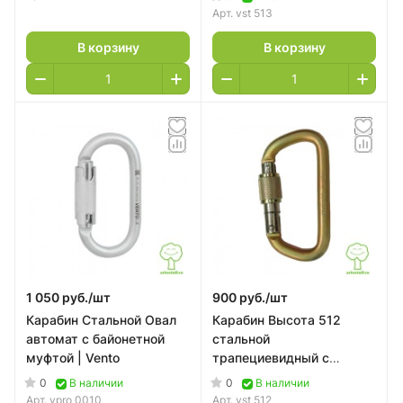
Арт.
vst 513
В корзину
В корзину
1 050 руб./
шт
900 руб./
шт
Карабин Стальной Овал
Карабин Высота 512
автомат с байонетной
стальной
муфтой | Vento
трапециевидный с
муфтой | Vento
0
0
В наличии
В наличии
Арт.
vpro 0010
Арт.
vst 512