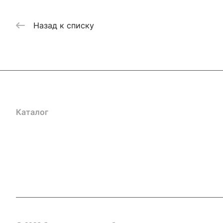
Назад к списку
Каталог
Акции
Бренды
Услуги
Блог
Условия оплаты
Ус
Гарантия на товар
Документы
Оферта