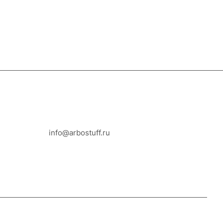
8-800-100-18-93
info@arbostuff.ru
г. Липецк, ул. Стаханова 8а.