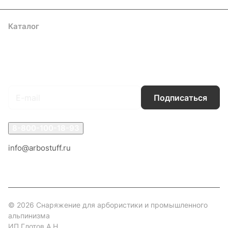
Каталог
Акции
Бренды
Услуги
Блог
Условия оплаты
Условия доставки
Контакты
Магазины
Гарантия на товар
Документы
Оферта
Подписаться
на новости и акции
Подписаться
8-800-100-18-93
info@arbostuff.ru
г. Липецк, ул. Стаханова 8а.
© 2026 Снаряжение для арбористики и промышленного
альпинизма
ИП Глотов А.Н.