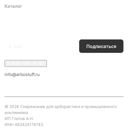
Каталог
Акции
Бренды
Услуги
Блог
Условия оплаты
Условия доставки
Контакты
Магазины
Гарантия на товар
Документы
Оферта
Подписаться
на новости и акции
Подписаться
8-800-100-18-93
info@arbostuff.ru
г. Липецк, ул. Стаханова 8а.
© 2026 Снаряжение для арбористики и промышленного
альпинизма
ИП Глотов А.Н.
ИНН 482424174743