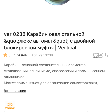
ver 0238 Карабин овал стальной
&quot;люкс автомат&quot; с двойной
блокировкой муфты | Vertical
5
1 отзыв
Арт.
ver 0238
Карабин - основной соединительный элемент в
скалолазании, альпинизме, спелеологии и промышленном
альпинизме.
Может применяться для организации самостраховки,
станций, присоединения страховочных устройств и т.д.
Все описание
Симметричная форма карабина исключает отклонение от
основной оси при нагрузке, что особенно важно при работе
с блок-роликами и устройствами с двумя симметричными