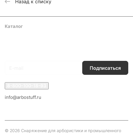
Назад к списку
Каталог
Акции
Бренды
Услуги
Блог
Условия оплаты
Условия доставки
Контакты
Магазины
Гарантия на товар
Документы
Оферта
Подписаться
на новости и акции
Подписаться
8-800-100-18-93
info@arbostuff.ru
г. Липецк, ул. Стаханова 8а.
© 2026 Снаряжение для арбористики и промышленного