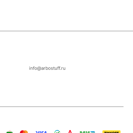
8-800-100-18-93
info@arbostuff.ru
г. Липецк, ул. Стаханова 8а.