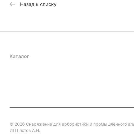
Назад к списку
Каталог
Акции
Бренды
Услуги
Блог
Условия оплаты
Ус
Гарантия на товар
Документы
Оферта
© 2026 Снаряжение для арбористики и промышленного ал
ИП Глотов А.Н.