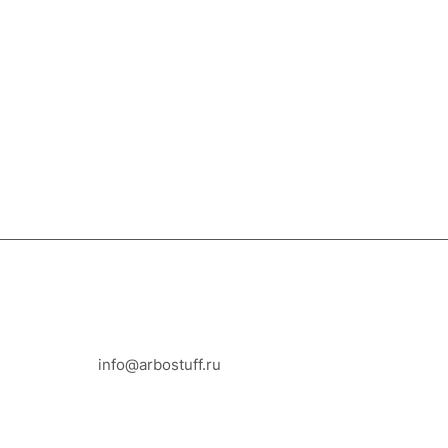
8-800-100-18-93
info@arbostuff.ru
г. Липецк, ул. Стаханова 8а.