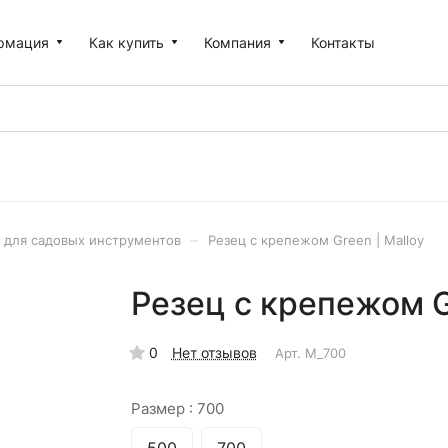
рмация
Как купить
Компания
Контакты
–
 для садовых инструментов
Резец с крепежом Green | Malloy
Резец с крепежом Gr
0
Нет отзывов
Арт.
M_700
Размер :
700