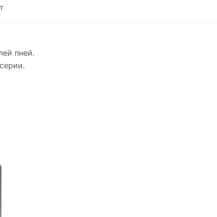
т
лей пней.
серии.