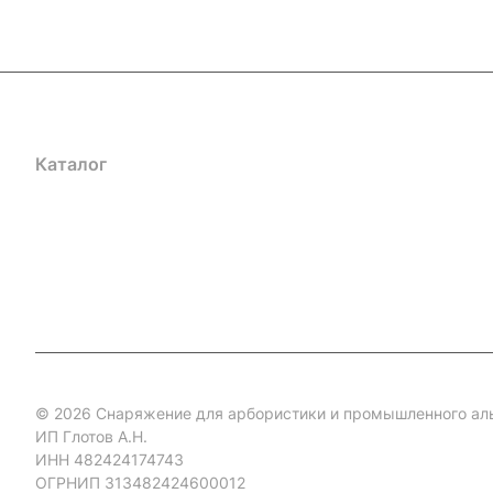
Каталог
Акции
Бренды
Услуги
Блог
Условия оплаты
Ус
Гарантия на товар
Документы
Оферта
© 2026 Снаряжение для арбористики и промышленного ал
ИП Глотов А.Н.
ИНН 482424174743
ОГРНИП 313482424600012