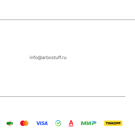
8-800-100-18-93
info@arbostuff.ru
г. Липецк, ул. Стаханова 8а.