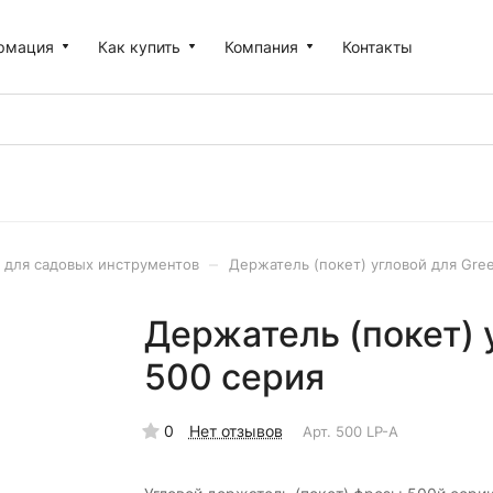
рмация
Как купить
Компания
Контакты
–
 для садовых инструментов
Держатель (покет) угловой для Gre
Держатель (покет) 
500 серия
0
Нет отзывов
Арт.
500 LP-А