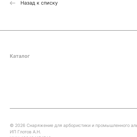
Назад к списку
Каталог
Акции
Бренды
Услуги
Блог
Условия оплаты
Ус
Гарантия на товар
Документы
Оферта
© 2026 Снаряжение для арбористики и промышленного ал
ИП Глотов А.Н.