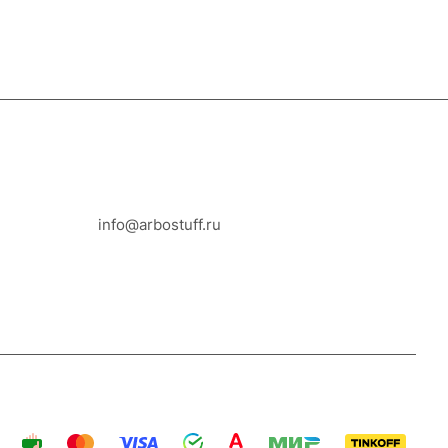
8-800-100-18-93
info@arbostuff.ru
г. Липецк, ул. Стаханова 8а.