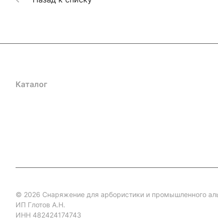
Каталог
Акции
Бренды
Услуги
Блог
Условия оплаты
Ус
Гарантия на товар
Документы
Оферта
© 2026 Снаряжение для арбористики и промышленного ал
ИП Глотов А.Н.
ИНН 482424174743