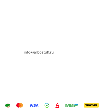
8-800-100-18-93
info@arbostuff.ru
г. Липецк, ул. Стаханова 8а.