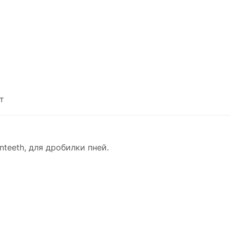
т
teeth, для дробилки пней.