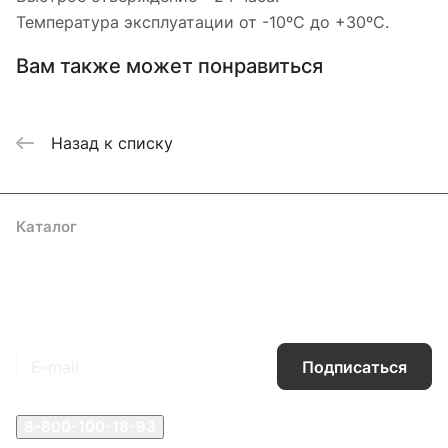
Температура эксплуатации от -10ºС до +30ºС.
Вам также может понравиться
Назад к списку
Каталог
Акции
Бренды
Услуги
Блог
Условия оплаты
Условия доставки
Контакты
Магазины
Гарантия на товар
Документы
Оферта
Подписаться
на новости и акции
Подписаться
8-800-100-18-93