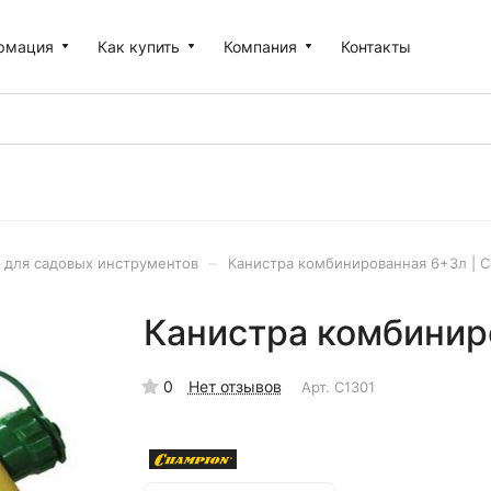
рмация
Как купить
Компания
Контакты
–
 для садовых инструментов
Канистра комбинированная 6+3л | 
Канистра комбинир
0
Нет отзывов
Арт.
C1301