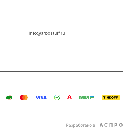
8-800-100-18-93
info@arbostuff.ru
г. Липецк, ул. Стаханова 8а.
Разработано в