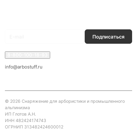
Гарантия на товар
Документы
Оферта
Подписаться
на новости и акции
Подписаться
8-800-100-18-93
info@arbostuff.ru
г. Липецк, ул. Стаханова 8а.
© 2026 Снаряжение для арбористики и промышленного
альпинизма
ИП Глотов А.Н.
ИНН 482424174743
ОГРНИП 313482424600012