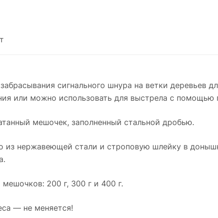
т
забрасывания сигнального шнура на ветки деревьев д
ния или можно использовать для выстрела с помощью п
атанный мешочек, заполненный стальной дробью.
о из нержавеющей стали и строповую шлейку в донышк
а.
ешочков: 200 г, 300 г и 400 г.
са — не меняется!