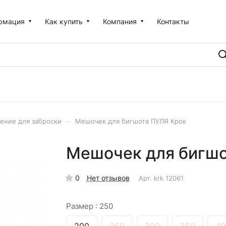
рмация
Как купить
Компания
Контакты
–
ение для заброски
Мешочек для бигшота ПУЛЯ Крок
Мешочек для бигшо
0
Нет отзывов
Арт.
krk 12061
Размер :
250