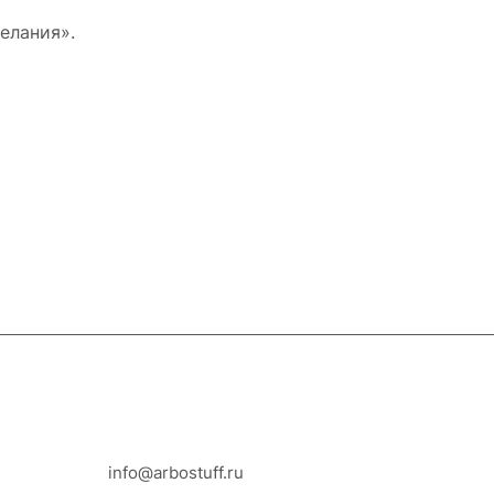
елания».
8-800-100-18-93
info@arbostuff.ru