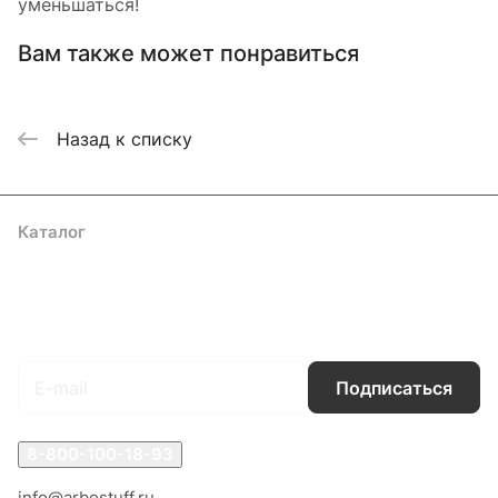
уменьшаться!
Вам также может понравиться
Назад к списку
Каталог
Акции
Бренды
Услуги
Блог
Условия оплаты
Условия доставки
Контакты
Магазины
Гарантия на товар
Документы
Оферта
Подписаться
на новости и акции
Подписаться
8-800-100-18-93
info@arbostuff.ru