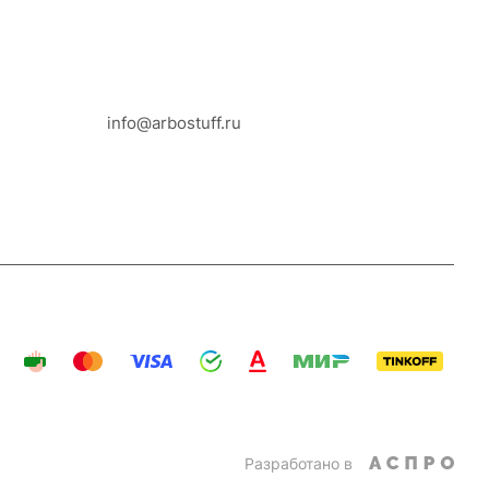
8-800-100-18-93
info@arbostuff.ru
г. Липецк, ул. Стаханова 8а.
Разработано в