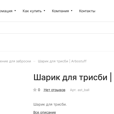
рмация
Как купить
Компания
Контакты
–
ение для заброски
Шарик для трисби | Arbostuff
Шарик для трисби | 
0
Нет отзывов
Арт.
ast_ball
Шарик для трисби.
Все описание