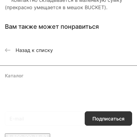
Компактно складывается в маленькую сумку
(прекрасно умещается в мешок BUCKET).
Вам также может понравиться
Назад к списку
Каталог
Акции
Бренды
Услуги
Блог
Условия оплаты
Условия доставки
Контакты
Магазины
Гарантия на товар
Документы
Оферта
Подписаться
на новости и акции
Подписаться
8-800-100-18-93