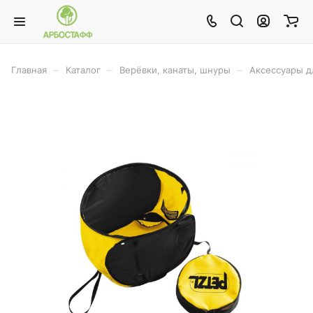
–
–
–
Главная
Каталог
Верёвки, канаты, шнуры
Аксессуары д