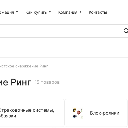
рмация
Как купить
Компания
Контакты
истское снаряжение Ринг
ие Ринг
15 товаров
Страховочные системы,
Блок-ролики
обвязки