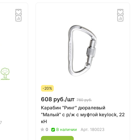
-20%
608 руб./
шт
760 руб.
Карабин "Ринг" дюралевый
"Малый" с р/ж с муфтой keylock, 22
кН
7
0
В наличии
Арт.
180023