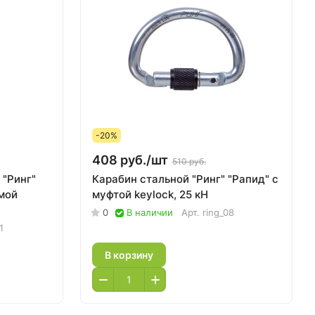
-20%
408 руб./
шт
510 руб.
 "Ринг"
Карабин стальной "Ринг" "Рапид" с
мой
муфтой keyloсk, 25 кН
0
В наличии
Арт.
ring_08
1
В корзину