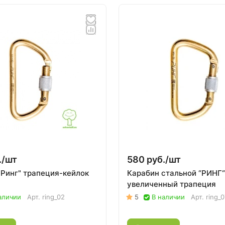
./
шт
580 руб./
шт
"Ринг" трапеция-кейлок
Карабин стальной “РИНГ“
увеличенный трапеция
аличии
Арт.
ring_02
5
В наличии
Арт.
ring_0