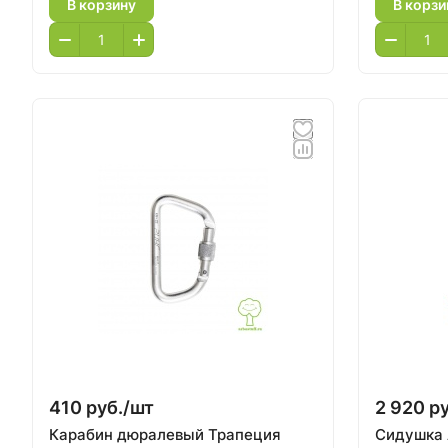
В корзину
В корзи
410 руб./
шт
2 920 ру
Карабин дюралевый Трапеция
Сидушка A