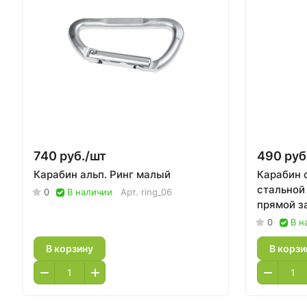
740 руб./
шт
490 руб
Карабин альп. Ринг малый
Карабин 
стальной
0
В наличии
Арт.
ring_06
прямой з
0
В н
В корзину
В корзи