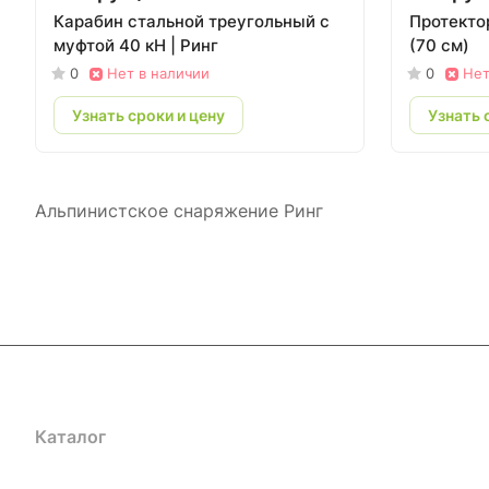
Карабин стальной треугольный с
Протектор
муфтой 40 кН | Ринг
(70 см)
0
Нет в наличии
0
Нет
Узнать сроки и цену
Узнать 
Альпинистское снаряжение Ринг
Каталог
Акции
Бренды
Услуги
Блог
Условия оплаты
Ус
Гарантия на товар
Документы
Оферта