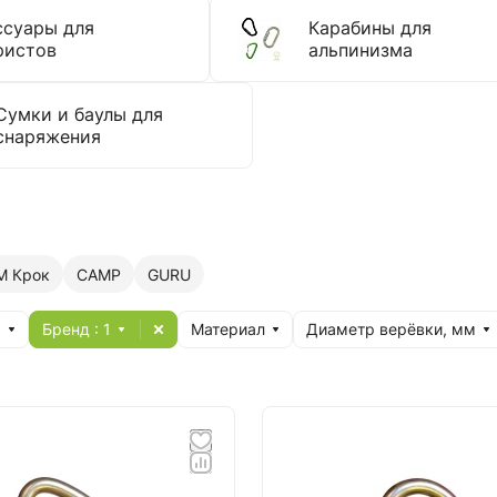
ссуары для
Карабины для
ристов
альпинизма
Сумки и баулы для
снаряжения
М Крок
CAMP
GURU
я
Бренд
: 1
Материал
Диаметр верёвки, мм