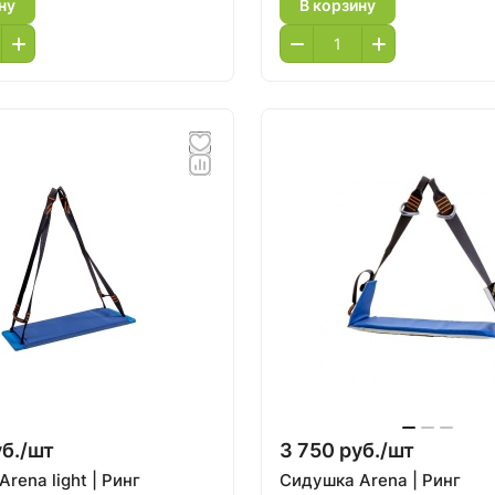
ну
В корзину
б./
шт
3 750 руб./
шт
rena light | Ринг
Сидушка Arena | Ринг