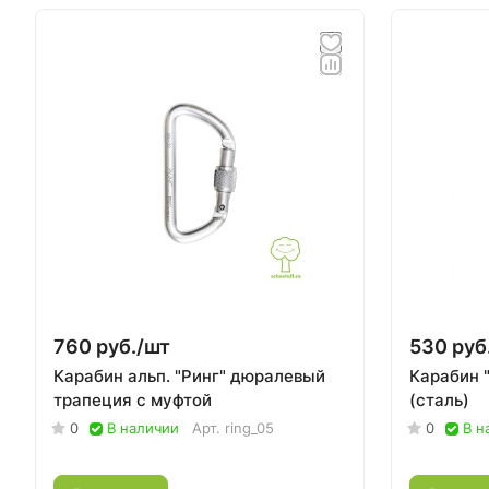
760 руб./
шт
530 руб
Карабин альп. "Ринг" дюралевый
Карабин 
трапеция с муфтой
(сталь)
0
В наличии
Арт.
ring_05
0
В н