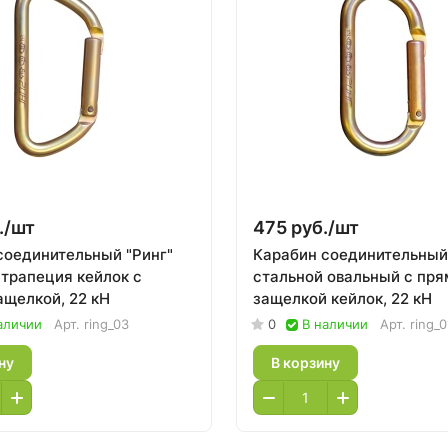
./
шт
475 руб./
шт
соединительный "Ринг"
Карабин соединительный
 трапеция кейлок с
стальной овальный с пря
ащелкой, 22 кН
защелкой кейлок, 22 кН
аличии
Арт.
ring_03
0
В наличии
Арт.
ring_0
ну
В корзину