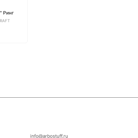
" Ринг
RAFT
8-800-100-18-93
info@arbostuff.ru