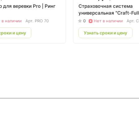
 для веревки Pro | Ринг
Страховочная система
универсальная "Craft-Full
 в наличии
Арт.
PRO 70
0
Нет в наличии
Арт.
C
сроки и цену
Узнать сроки и цену
ловия доставки
Контакты
Магазины