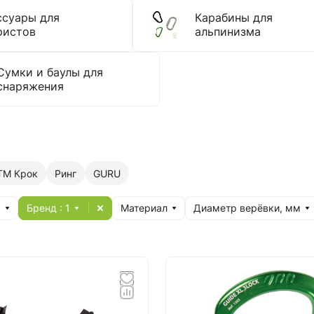
ссуары для
Карабины для
ристов
альпинизма
Сумки и баулы для
снаряжения
ТМ Крок
Ринг
GURU
я
Бренд
: 1
Материал
Диаметр верёвки, мм