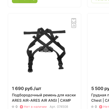
1 690 руб./
шт
5 500 ру
Подбородочный ремень для каски
Грудная 
ARES AIR-ARES AIR ANSI | CAMP
Chest | 
0
Нет в наличии
Арт.
074508
0
Нет