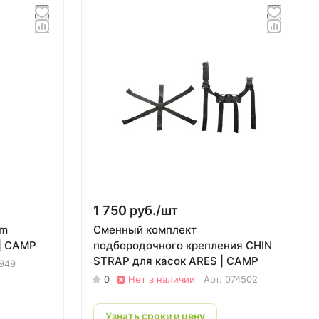
1 750 руб./
шт
mm
Сменный комплект
 | CAMP
подбородочного крепления CHIN
STRAP для касок ARES | CAMP
949
0
Нет в наличии
Арт.
074502
Узнать сроки и цену