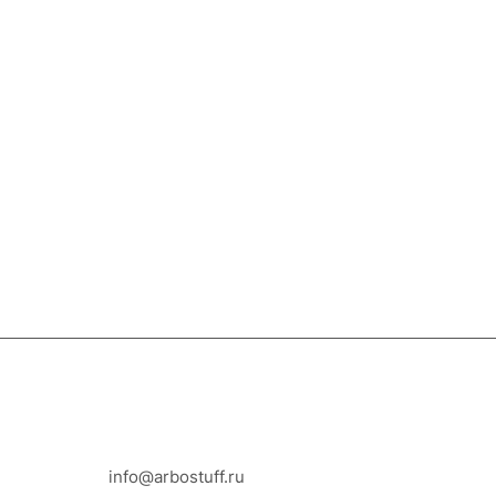
8-800-100-18-93
info@arbostuff.ru