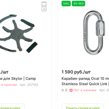
EAC
ЕН 362
./
шт
1 590 руб./
шт
и для Skylor | Camp
Карабин-рапид Oval 10 
Stainless Steel Quick Link
 в наличии
Арт.
207102
0
Нет в наличии
Арт.
0
сроки и цену
Узнать сроки и цену