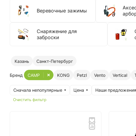
Аксе
Веревочные зажимы
арбо
Снаряжение для
заброски
Казань
Санкт-Петербург
Бренд
CAMP
KONG
Petzl
Vento
Vertical
Сначала непопулярные
Цена
Наши предложени
Очистить фильтр