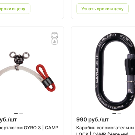
сроки и цену
Узнать сроки и цену
уб./
шт
990 руб./
шт
вертлюгом GYRO 3 | CAMP
Карабин вспомогательны
LOCK | CAMP (Черный)