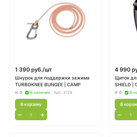
1 390 руб./
шт
4 990 ру
Шнурок для поддержки зажима
Щиток дл
TURBOKNEE BUNGEE | CAMP
SHIELD |
0
В наличии
Арт.
3129
0
В н
В корзину
В корзи