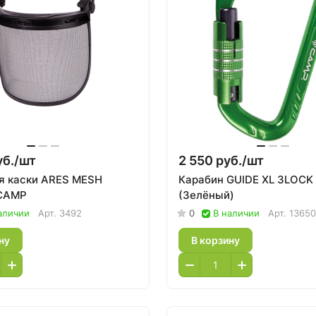
б./
шт
2 550 руб./
шт
я каски ARES MESH
Карабин GUIDE XL 3LOCK
 CAMP
(Зелёный)
аличии
Арт.
3492
0
В наличии
Арт.
1365
ну
В корзину