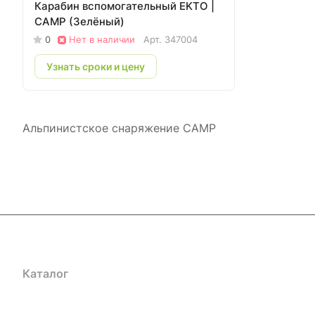
Карабин вспомогательный EKTO |
CAMP (Зелёный)
0
Нет в наличии
Арт.
347004
Узнать сроки и цену
Альпинистское снаряжение CAMP
Каталог
Акции
Бренды
Услуги
Блог
Условия оплаты
Ус
Гарантия на товар
Документы
Оферта