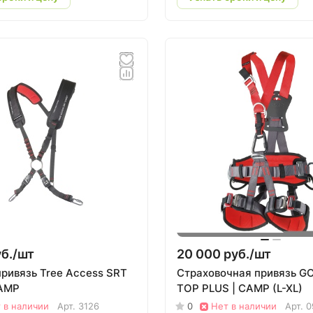
б./
шт
20 000 руб./
шт
привязь Tree Access SRT
Страховочная привязь G
CAMP
TOP PLUS | CAMP (L-XL)
 в наличии
Арт.
3126
0
Нет в наличии
Арт.
0