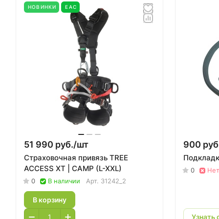
НОВИНКИ
EAC
51 990 руб./
шт
900 руб
Страховочная привязь TREE
Подкладк
ACCESS XT | CAMP (L-XXL)
0
Нет
0
В наличии
Арт.
31242_2
В корзину
Узнать 