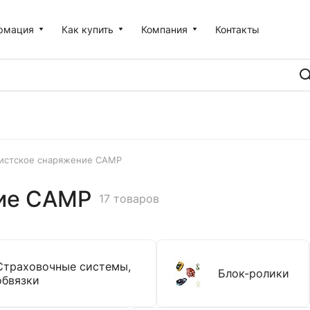
рмация
Как купить
Компания
Контакты
истское снаряжение CAMP
ие CAMP
17 товаров
Страховочные системы,
Блок-ролики
обвязки