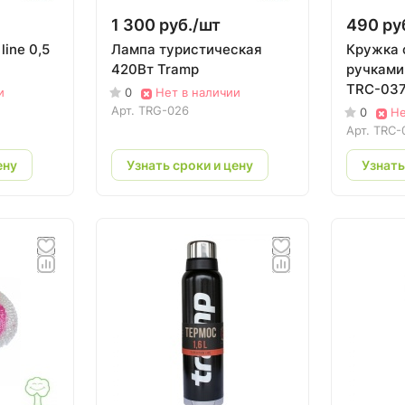
1 300 руб./
шт
490 ру
line 0,5
Лампа туристическая
Кружка 
420Вт Tramp
ручками
TRC-037
и
0
Нет в наличии
Арт.
TRG-026
0
Не
Арт.
TRC-
ену
Узнать сроки и цену
Узнать