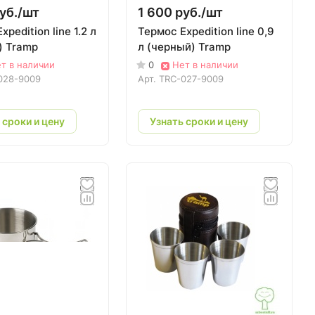
уб./
шт
1 600 руб./
шт
xpedition line 1.2 л
Термос Expedition line 0,9
) Tramp
л (черный) Tramp
т в наличии
0
Нет в наличии
028-9009
Арт.
TRC-027-9009
 сроки и цену
Узнать сроки и цену