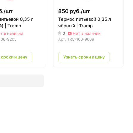
б./
шт
850 руб./
шт
питьевой 0,35 л
Термос питьевой 0,35 л
) | Tramp
чёрный | Tramp
т в наличии
0
Нет в наличии
106-9205
Арт.
TRC-106-9009
 сроки и цену
Узнать сроки и цену