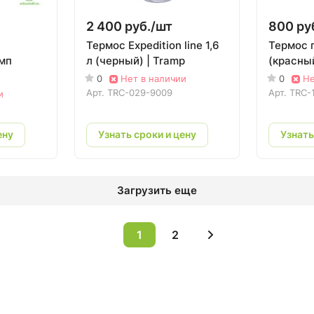
2 400 руб./
шт
800 ру
Термос Expedition line 1,6
Термос 
мп
л (черный) | Tramp
(красный
0
Нет в наличии
0
Не
Арт.
TRC-029-9009
Арт.
TRC-
и
ену
Узнать сроки и цену
Узнать
Загрузить еще
1
2