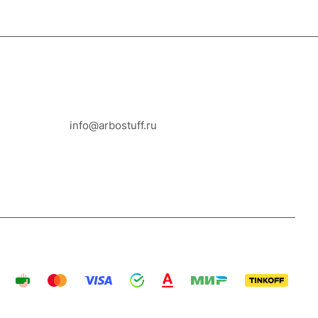
8-800-100-18-93
info@arbostuff.ru
г. Липецк, ул. Стаханова 8а.