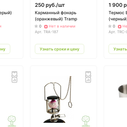
250 руб./
шт
1 900 р
ерый)
Карманный фонарь
Термос E
(оранжевый) Tramp
(черный
и
0
Нет в наличии
0
Не
Арт.
TRA-187
Арт.
TRC-
ену
Узнать сроки и цену
Узнать