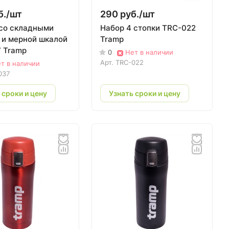
б./
шт
290 руб./
шт
со складными
Набор 4 стопки TRC-022
 и мерной шкалой
Tramp
 Tramp
0
Нет в наличии
Арт.
TRC-022
т в наличии
037
 сроки и цену
Узнать сроки и цену