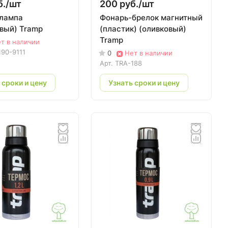
./
шт
200 руб./
шт
лампа
Фонарь-брелок магнитный
вый) Tramp
(пластик) (оливковый)
Tramp
т в наличии
190-9111
0
Нет в наличии
Арт.
TRA-188
 сроки и цену
Узнать сроки и цену