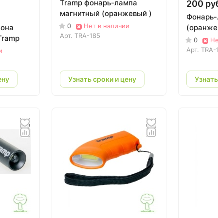
Tramp фонарь-лампа
200 руб
магнитный (оранжевый )
Фонарь-
0
Нет в наличии
фона
(оранже
Арт.
TRA-185
 Tramp
0
Не
Арт.
TRA-
и
ену
Узнать сроки и цену
Узнать