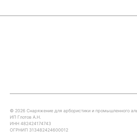
Каталог
Акции
Бренды
Услуги
Блог
Условия оплаты
Ус
Гарантия на товар
Документы
Оферта
© 2026 Снаряжение для арбористики и промышленного ал
ИП Глотов А.Н.
ИНН 482424174743
ОГРНИП 313482424600012