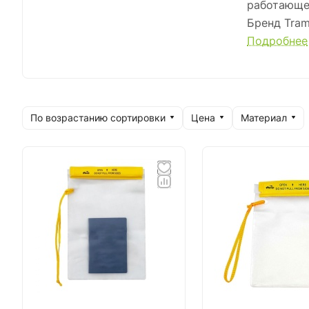
работающей
Бренд Tram
популярнос
Подробнее
Товары с м
качество и
производст
По возрастанию сортировки
Цена
Материал
Товары Tr
цена-качес
Компания о
постоянно 
Российски