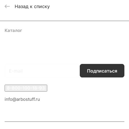
Назад к списку
Каталог
Акции
Бренды
Услуги
Блог
Условия оплаты
Условия доставки
Контакты
Магазины
Гарантия на товар
Документы
Оферта
Подписаться
на новости и акции
Подписаться
8-800-100-18-93
info@arbostuff.ru
г. Липецк, ул. Стаханова 8а.