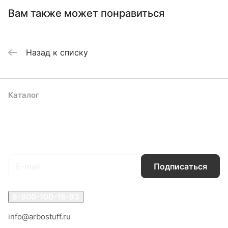
Вам также может понравиться
Назад к списку
Каталог
Акции
Бренды
Услуги
Блог
Условия оплаты
Условия доставки
Контакты
Магазины
Гарантия на товар
Документы
Оферта
Подписаться
на новости и акции
Подписаться
8-800-100-18-93
info@arbostuff.ru