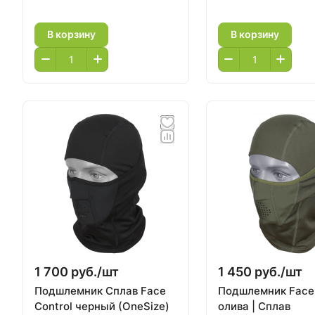
В корзину
В корзину
1 700 руб./
шт
1 450 руб./
шт
Подшлемник Сплав Face
Подшлемник Face 
Control черный (OneSize)
олива | Сплав