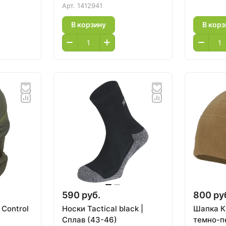
Арт.
1412941
В корзину
В корз
590 руб.
800 ру
Control
Носки Tactical black |
Шапка К
Сплав (43-46)
темно-п