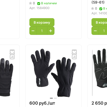
(59-61)
0
В наличии
Арт.
1584900
0
В 
Арт.
1410
В корзину
В корз
600 руб./
шт
2 650 р