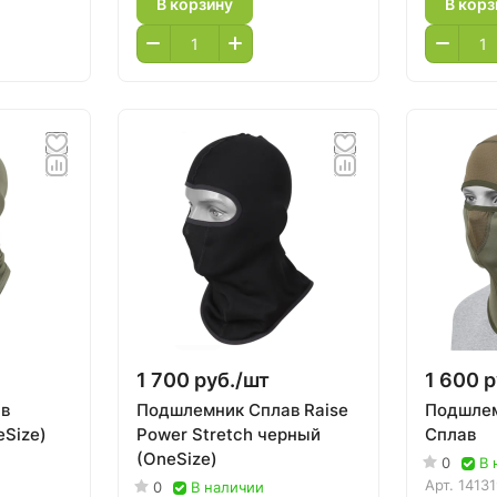
В корзину
В корз
1 700 руб./
шт
1 600 р
в
Подшлемник Сплав Raise
Подшлем
eSize)
Power Stretch черный
Сплав
(OneSize)
0
В 
Арт.
1413
0
В наличии