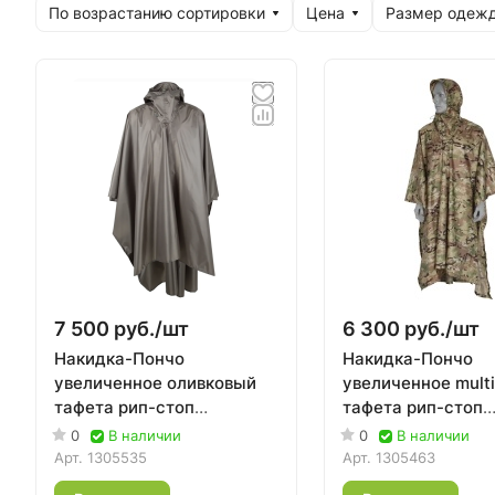
По возрастанию сортировки
Цена
Размер одеж
7 500 руб./
шт
6 300 руб./
шт
Накидка-Пончо
Накидка-Пончо
увеличенное оливковый
увеличенное multi
тафета рип-стоп
тафета рип-стоп
проклеенная | Сплав
проклеенная | Сп
0
В наличии
0
В наличии
Арт.
1305535
Арт.
1305463