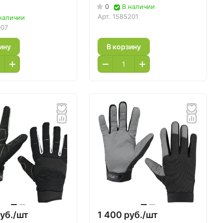
0
В наличии
Арт.
1585201
наличии
007
ину
В корзину
уб./
шт
1 400 руб./
шт