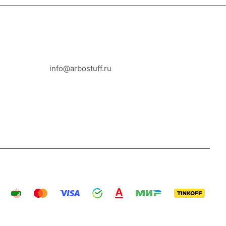
8-800-100-18-93
info@arbostuff.ru
г. Липецк, ул. Стаханова 8а.