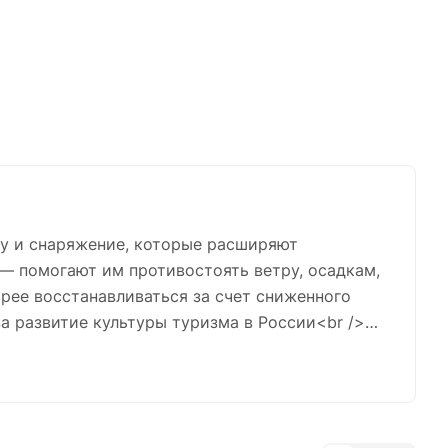
у и снаряжение, которые расширяют
 помогают им противостоять ветру, осадкам,
трее восстанавливаться за счет сниженного
за развитие культуры туризма в России<br />
ий в России жила и развивалась. Мы делимся
форматы, приглашаем экспертов, проводим
 федерации.