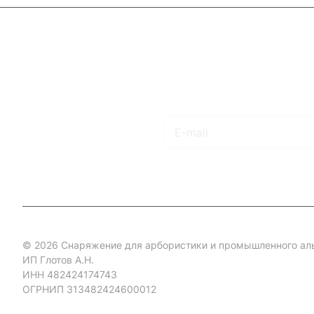
Каталог
Акции
Бренды
Услуги
Блог
Условия оплаты
Ус
Гарантия на товар
Документы
Оферта
Подписаться
на новости и акции
© 2026 Снаряжение для арбористики и промышленного ал
ИП Глотов А.Н.
ИНН 482424174743
ОГРНИП 313482424600012