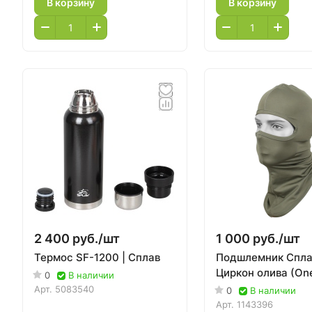
В корзину
В корзину
2 400 руб./
шт
1 000 руб./
шт
Термос SF-1200 | Сплав
Подшлемник Спла
Циркон олива (On
0
В наличии
Арт.
5083540
0
В наличии
Арт.
1143396