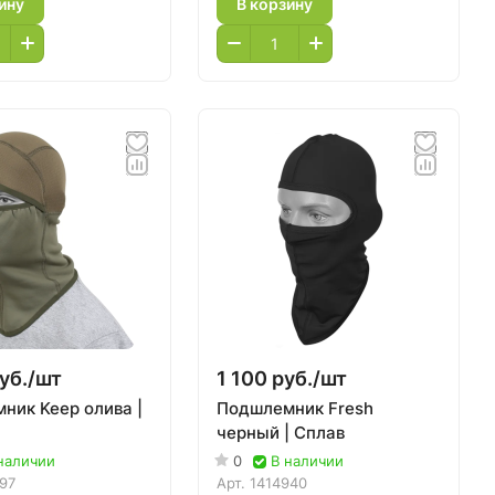
ину
В корзину
уб./
шт
1 100 руб./
шт
ник Keep олива |
Подшлемник Fresh
черный | Сплав
наличии
0
В наличии
197
Арт.
1414940