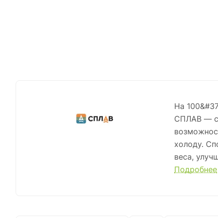
На 100&#37
СПЛАВ — с
возможнос
холоду. Сп
веса, улуч
Компания с
Подробнее
своими зна
лекции, п