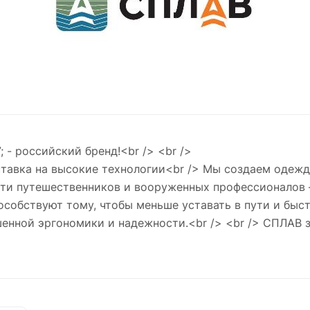
; - российский бренд!<br /> <br />
тавка на высокие технологии<br /> Мы создаем одежд
ти путешественников и вооруженных профессионалов —
особствуют тому, чтобы меньше уставать в пути и быс
шенной эргономики и надежности.<br /> <br /> СПЛАВ 
тремится к тому, чтобы культура туризма и путешеств
ниями и опытом через статьи, видео и другие медиа-
оддерживаем туристические мероприятия и спортивные