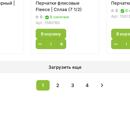
ерный |
Перчатки флисовые
Перчатки
Fleece | Сплав (7 1/2)
0
В 
Арт.
1581
0
В наличии
Арт.
1580760
В корзину
В корз
Загрузить еще
1
2
3
4