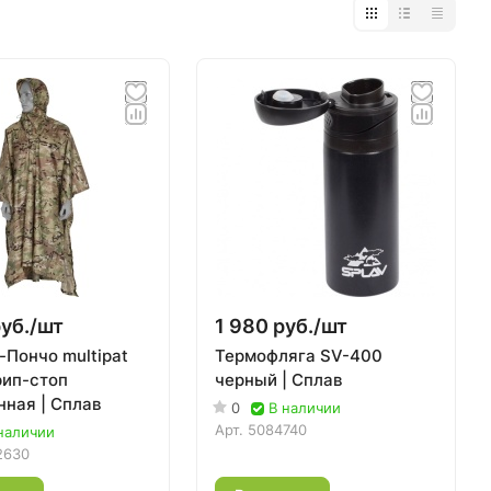
уб./
шт
1 980 руб./
шт
-Пончо multipat
Термофляга SV-400
рип-стоп
черный | Сплав
нная | Сплав
0
В наличии
Арт.
5084740
наличии
2630