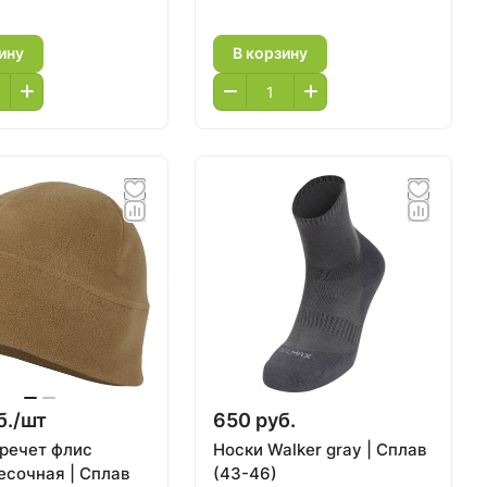
ину
В корзину
б./
шт
650 руб.
речет флис
Носки Walker gray | Сплав
есочная | Сплав
(43-46)