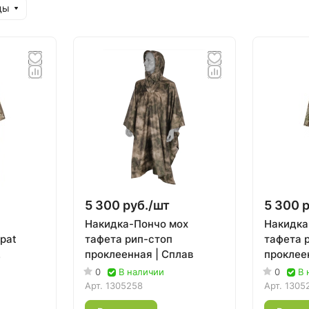
ды
5 300 руб./
шт
5 300 р
Накидка-Пончо мох
Накидка
pat
тафета рип-стоп
тафета 
проклеенная | Сплав
проклее
лав
0
В наличии
0
В 
Арт.
1305258
Арт.
1305