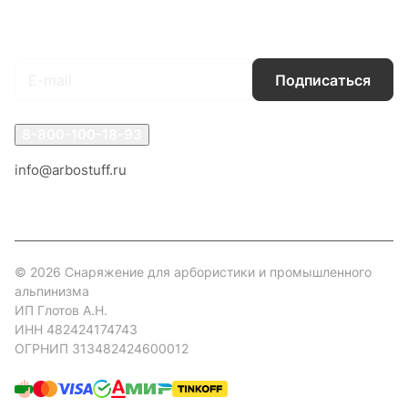
Подписаться
на новости и акции
Подписаться
8-800-100-18-93
info@arbostuff.ru
г. Липецк, ул. Стаханова 8а.
© 2026 Снаряжение для арбористики и промышленного
альпинизма
ИП Глотов А.Н.
ИНН 482424174743
ОГРНИП 313482424600012