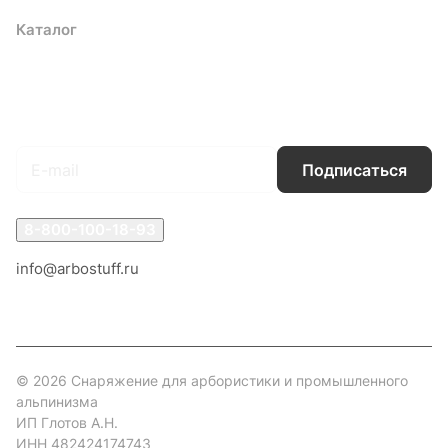
Каталог
Акции
Бренды
Услуги
Блог
Условия оплаты
Условия доставки
Контакты
Магазины
Гарантия на товар
Документы
Оферта
Подписаться
на новости и акции
Подписаться
8-800-100-18-93
info@arbostuff.ru
г. Липецк, ул. Стаханова 8а.
© 2026 Снаряжение для арбористики и промышленного
альпинизма
ИП Глотов А.Н.
ИНН 482424174743