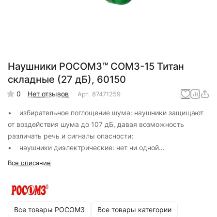
Наушники РОСОМЗ™ СОМЗ-15 Титан
складные (27 дБ), 60150
0
Нет отзывов
Арт.
87471259
• избирательное поглощение шума: наушники защищают
от воздействия шума до 107 дБ, давая возможность
различать речь и сигналы опасности;
• наушники диэлектрические: нет ни одной
металлической детали;
Все описание
• звукопоглощающие вкладыши из специального
вспененного полиуретана обеспечивают хорошее
поглощение шума, легко достаются из чашек для чистки;
Все товары РОСОМЗ
Все товары категории