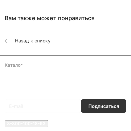
Вам также может понравиться
Назад к списку
Каталог
Акции
Бренды
Услуги
Блог
Условия оплаты
Условия доставки
Контакты
Магазины
Гарантия на товар
Документы
Оферта
Подписаться
на новости и акции
Подписаться
8-800-100-18-93