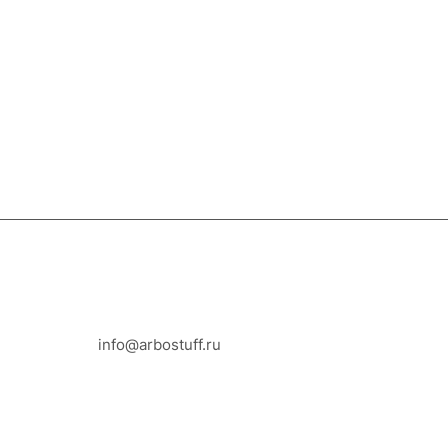
8-800-100-18-93
info@arbostuff.ru
г. Липецк, ул. Стаханова 8а.