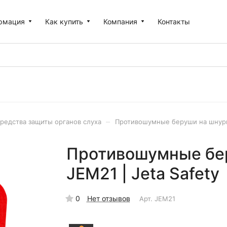
рмация
Как купить
Компания
Контакты
–
редства защиты органов слуха
Противошумные беруши на шнурке 
Противошумные бер
JEM21 | Jeta Safety
0
Нет отзывов
Арт.
JEM21