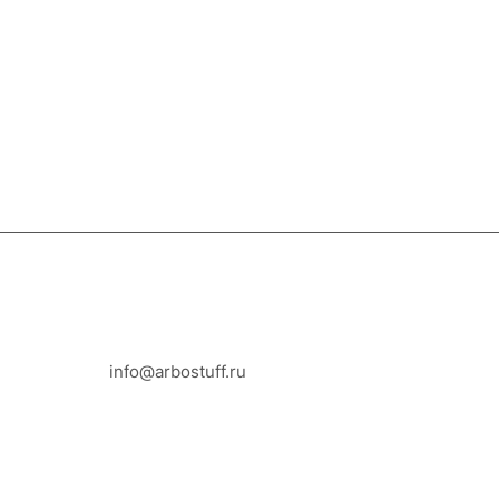
8-800-100-18-93
info@arbostuff.ru
г. Липецк, ул. Стаханова 8а.