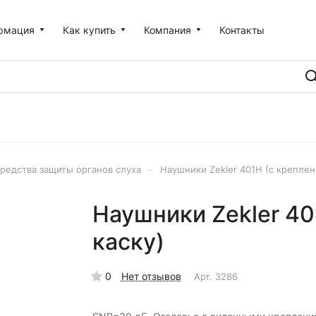
рмация
Как купить
Компания
Контакты
–
редства защиты органов слуха
Наушники Zekler 401H (с креплен
Наушники Zekler 40
каску)
0
Нет отзывов
Арт.
3286