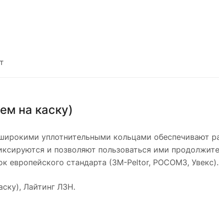
т
ем на каску)
 широкими уплотнительными кольцами обеспечивают ра
ксируются и позволяют пользоваться ими продолжител
к европейского стандарта (3М-Peltor, РОСОМЗ, Увекс).
аску), Лайтинг Л3Н.