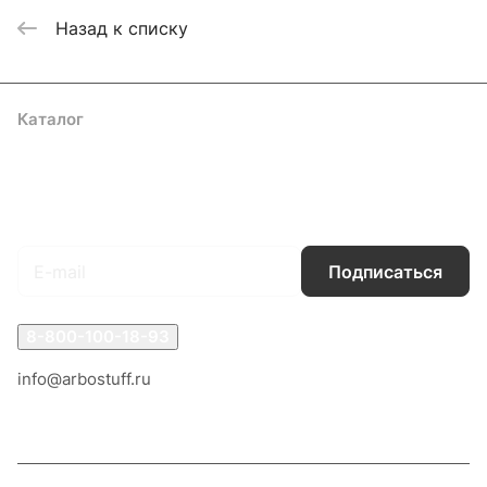
Назад к списку
Каталог
Акции
Бренды
Услуги
Блог
Условия оплаты
Условия доставки
Контакты
Магазины
Гарантия на товар
Документы
Оферта
Подписаться
на новости и акции
Подписаться
8-800-100-18-93
info@arbostuff.ru
г. Липецк, ул. Стаханова 8а.