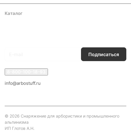
Каталог
Акции
Бренды
Услуги
Блог
Условия оплаты
Условия доставки
Контакты
Магазины
Гарантия на товар
Документы
Оферта
Подписаться
на новости и акции
Подписаться
8-800-100-18-93
info@arbostuff.ru
г. Липецк, ул. Стаханова 8а.
© 2026 Снаряжение для арбористики и промышленного
альпинизма
ИП Глотов А.Н.