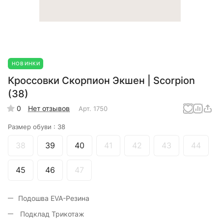
НОВИНКИ
Кроссовки Скорпион Экшен | Scorpion
(38)
0
Нет отзывов
Арт.
1750
Размер обуви :
38
38
39
40
41
42
43
44
45
46
47
Подошва EVA-Резина
Подклад Трикотаж