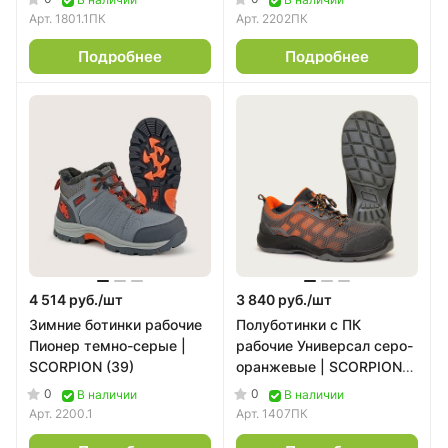
Арт.
1801.1ПК
Арт.
2202ПК
Подробнее
Подробнее
4 514 руб./
шт
3 840 руб./
шт
Зимние ботинки рабочие
Полуботинки с ПК
Пионер темно-серые |
рабочие Универсал серо-
SCORPION (39)
оранжевые | SCORPION
(45)
0
0
В наличии
В наличии
Арт.
2200.1
Арт.
1407ПК