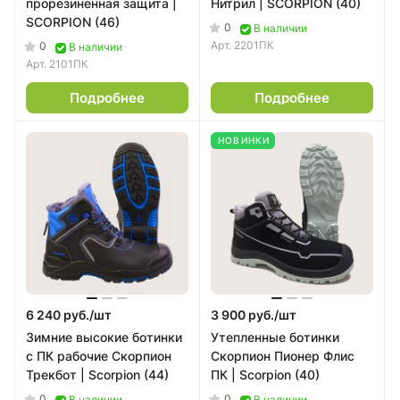
прорезиненная защита |
Нитрил | SCORPION (40)
SCORPION (46)
0
В наличии
Арт.
2201ПК
0
В наличии
Арт.
2101ПК
Подробнее
Подробнее
НОВИНКИ
6 240 руб./
шт
3 900 руб./
шт
Зимние высокие ботинки
Утепленные ботинки
с ПК рабочие Скорпион
Скорпион Пионер Флис
Трекбот | Scorpion (44)
ПК | Scorpion (40)
0
0
В наличии
В наличии