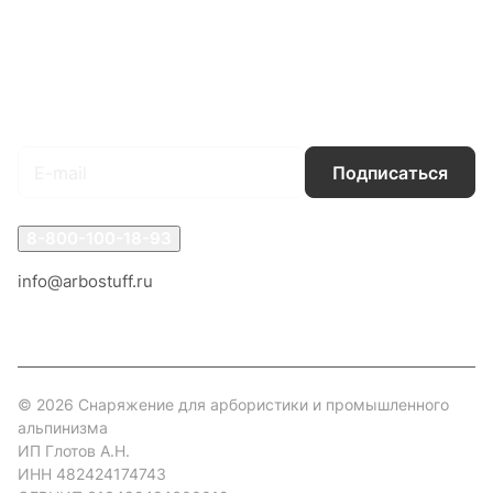
Каталог
Акции
Бренды
Услуги
Блог
Условия оплаты
Условия доставки
Контакты
Магазины
Гарантия на товар
Документы
Оферта
Подписаться
на новости и акции
Подписаться
8-800-100-18-93
info@arbostuff.ru
г. Липецк, ул. Стаханова 8а.
© 2026 Снаряжение для арбористики и промышленного
альпинизма
ИП Глотов А.Н.
ИНН 482424174743