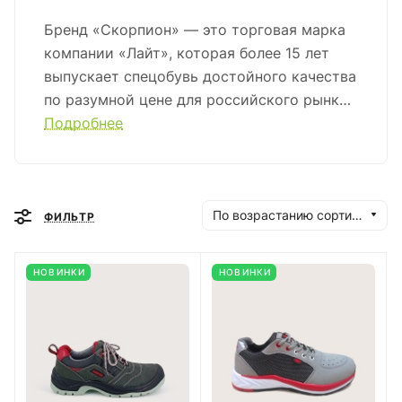
Бренд «Скорпион» — это торговая марка
компании «Лайт», которая более 15 лет
выпускает спецобувь достойного качества
по разумной цене для российского рынка.
Компания сочетает надёжные материалы,
Подробнее
внимание к деталям и
клиентоориентированный подход,
обеспечивая комплексное оснащение
предприятий. Высокий уровень сервиса и
По возрастанию сортировки
ФИЛЬТР
открытый диалог с клиентами сделали
«Скорпион» узнаваемым брендом
НОВИНКИ
НОВИНКИ
спецобуви в разных отраслях.