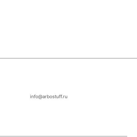
8-800-100-18-93
info@arbostuff.ru
г. Липецк, ул. Стаханова 8а.