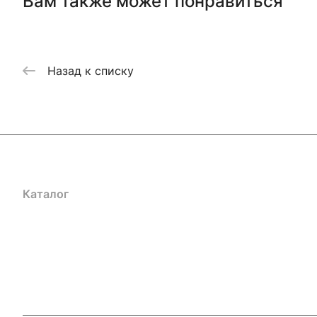
Вам также может понравиться
Назад к списку
Каталог
Акции
Бренды
Услуги
Блог
Условия оплаты
Ус
Гарантия на товар
Документы
Оферта