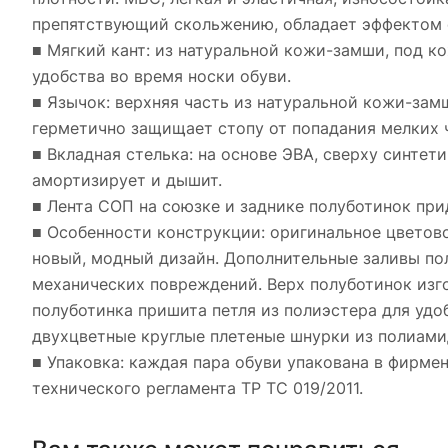
препятствующий скольжению, обладает эффектом 
■ Мягкий кант: из натуральной кожи-замши, под к
удобства во время носки обуви.
■ Язычок: верхняя часть из натуральной кожи-замш
герметично защищает стопу от попадания мелких ча
■ Вкладная стелька: на основе ЭВА, сверху синте
амортизирует и дышит.
■ Лента СОП на союзке и заднике полуботинок при
■ Особенности конструкции: оригинальное цветов
новый, модный дизайн. Дополнительные заливы по
механических повреждений. Верх полуботинок изг
полуботинка пришита петля из полиэстера для удо
двухцветные круглые плетеные шнурки из полиами
■ Упаковка: каждая пара обуви упакована в фирм
технического регламента ТР ТС 019/2011.