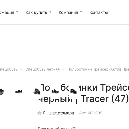
рмация
Как купить
Компания
Контакты
–
–
пецобувь
Спецобувь летняя
Полуботинки Трейсер-Актив Пре
Полуботинки Трейс
черный | Tracer (47
0
Нет отзывов
Арт.
КРО995
Размер обуви :
47