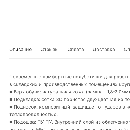
Описание
Отзывы
Оплата
Доставка
Оп
Современные комфортные полуботинки для работы в
в складских и производственных помещениях круг
■ Верх обуви: натуральная кожа (замша т.1,8-2,0мм
■ Подкладка: сетка 3D пористая двухцветная из п
■ Подносок: композитный, защищает от ударов в 
теплопроводностью.
■ Подошва: ПУ-ПУ. Внутренний слой из облегченн
плотности: МБС, легкая и эластичная, износостойк