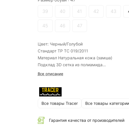
39
40
41
42
43
45
46
47
Цвет: Черный/Голубой
Стандарт ТР ТС 019/2011
Материал Натуральная кожа (замша)
Подклад 3D сетка из полиамида
Подносок Композитный (200Дж)
Все описание
Стелька ЭВА/синт.материал, с перфорацией и
поддержкой
Подошва ПУ-ПУ
Метод крепления Литьевой
Все товары Tracer
Все товары категори
Размеры 36-47
Средний объем 0.009 м³
Средний вес 1.27 кг
Гарантия качества от производителей