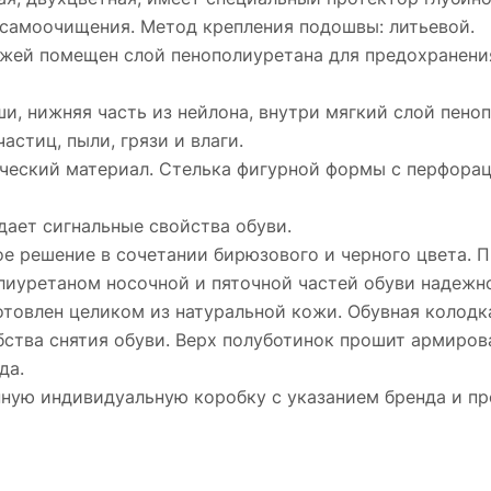
самоочищения. Метод крепления подошвы: литьевой.
ожей помещен слой пенополиуретана для предохранени
и, нижняя часть из нейлона, внутри мягкий слой пеноп
стиц, пыли, грязи и влаги.
тический материал. Стелька фигурной формы с перфора
дает сигнальные свойства обуви.
ое решение в сочетании бирюзового и черного цвета.
лиуретаном носочной и пяточной частей обуви надеж
отовлен целиком из натуральной кожи. Обувная колодк
бства снятия обуви. Верх полуботинок прошит армиров
да.
енную индивидуальную коробку с указанием бренда и п