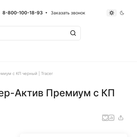
8-800-100-18-93
Заказать звонок
миум с КП черный | Tracer
ер-Актив Премиум с КП
)