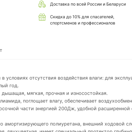
Доставка по всей России и Беларуси
Скидка до 10% для спасателей,
спортсменов и профессионалов
т
 условиях отсутствия воздействия влаги: для эксплу
лый год.
) дышащая, мягкая, прочная и износостойкая.
олиамида, поглощает влагу, обеспечивает воздухообмен
носочной части энергией 200Дж, удобной расширенной
ого амортизирующего полиуретана, внешний ходовой с
ая, двухцветная, имеет специальный протектор глубино