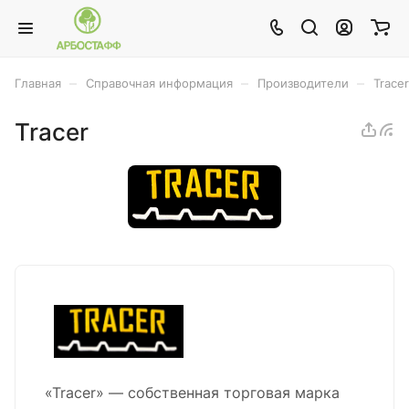
–
–
–
Главная
Справочная информация
Производители
Tracer
Tracer
«Tracer» — собственная торговая марка