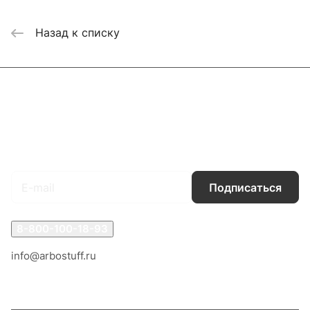
Назад к списку
Каталог
Акции
Бренды
Услуги
Блог
Условия оплаты
Условия доставки
Контакты
Магазины
Гарантия на товар
Документы
Оферта
Подписаться
на новости и акции
Подписаться
8-800-100-18-93
info@arbostuff.ru
г. Липецк, ул. Стаханова 8а.