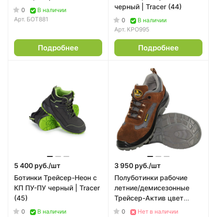
черный | Tracer (44)
0
В наличии
Арт.
БОТ881
0
В наличии
Арт.
КРО995
Подробнее
Подробнее
5 400 руб./
шт
3 950 руб./
шт
Ботинки Трейсер-Неон с
Полуботинки рабочие
КП ПУ-ПУ черный | Tracer
летние/демисезонные
(45)
Трейсер-Актив цвет
коричневый | Tracer (47)
0
0
В наличии
Нет в наличии