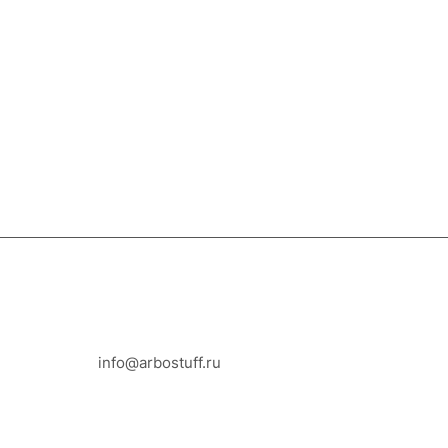
8-800-100-18-93
info@arbostuff.ru
г. Липецк, ул. Стаханова 8а.