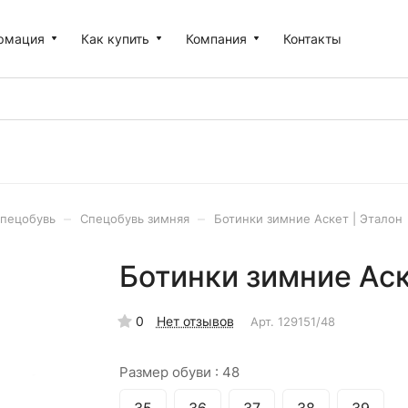
рмация
Как купить
Компания
Контакты
–
–
пецобувь
Спецобувь зимняя
Ботинки зимние Аскет | Эталон
Ботинки зимние Аск
0
Нет отзывов
Арт.
129151/48
Размер обуви :
48