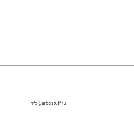
8-800-100-18-93
info@arbostuff.ru
г. Липецк, ул. Стаханова 8а.