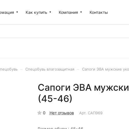
рмация
Как купить
Компания
Контакты
–
–
пецобувь
Спецобувь влагозащитная
Сапоги ЭВА мужские ук
Сапоги ЭВА мужски
(45-46)
0
Нет отзывов
Арт.
САП969
Размер обуви :
45-46