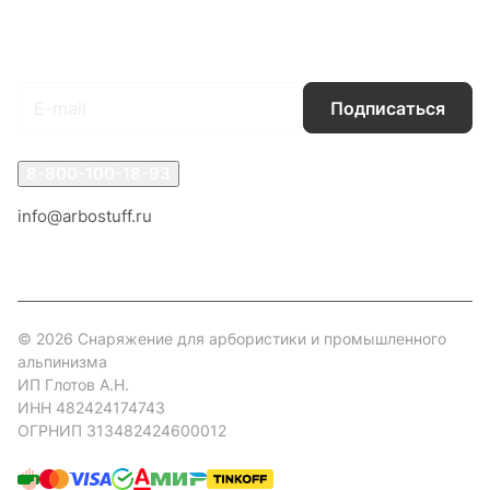
Подписаться
на новости и акции
Подписаться
8-800-100-18-93
info@arbostuff.ru
г. Липецк, ул. Стаханова 8а.
© 2026 Снаряжение для арбористики и промышленного
альпинизма
ИП Глотов А.Н.
ИНН 482424174743
ОГРНИП 313482424600012