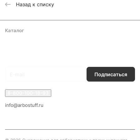
Назад к списку
Каталог
Акции
Бренды
Услуги
Блог
Условия оплаты
Условия доставки
Контакты
Магазины
Гарантия на товар
Документы
Оферта
Подписаться
на новости и акции
Подписаться
8-800-100-18-93
info@arbostuff.ru
г. Липецк, ул. Стаханова 8а.