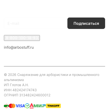
Подписаться
на новости и акции
Подписаться
8-800-100-18-93
info@arbostuff.ru
г. Липецк, ул. Стаханова 8а.
© 2026 Снаряжение для арбористики и промышленного
альпинизма
ИП Глотов А.Н.
ИНН 482424174743
ОГРНИП 313482424600012